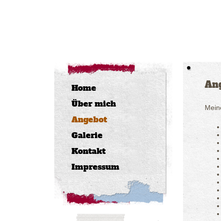
An
Home
Über mich
Mein
Angebot
Galerie
Kontakt
Impressum