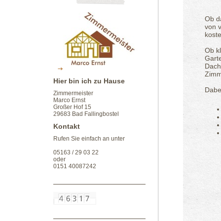
Ob da
von v
koste
Ob kl
Gart
Dach
Zimm
Hier bin ich zu Hause
Dabei
Zimmermeister
Marco Ernst
Großer Hof 15
29683 Bad Fallingbostel
Kontakt
Rufen Sie einfach an unter
05163 / 29 03 22
oder
0151 40087242